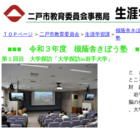
槻蔭舎き
ＴＯＰページ
＞
二戸市教育委員会
＞
生涯学習課
＞
塾
■■■ 令和３年度 槻蔭舎きぼう塾 ■
第１回目 大学探訪「大学探訪in岩手大学」
と 
とこ
対 
岩手
脳の
。大