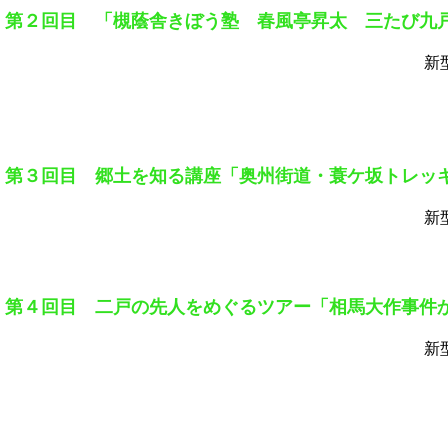
第２回目 「槻蔭舎きぼう塾 春風亭昇太 三たび九
新
第３回目 郷土を知る講座「奥州街道・蓑ケ坂トレッ
新
第４回目 二戸の先人をめぐるツアー「相馬大作事件か
新