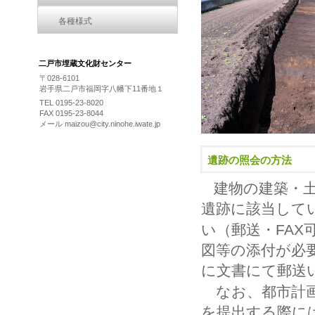
各種様式
二戸市埋蔵文化財センター
〒028-6101
岩手県二戸市福岡字八幡下11番地１
TEL 0195-23-8020
FAX 0195-23-8044
メール maizou@city.ninohe.iwate.jp
遺跡の照会の方法
建物の建築・
遺跡に該当して
い（郵送・
FAX
図等の添付が必
に文書にて郵送
なお、都市計
を提出する際に