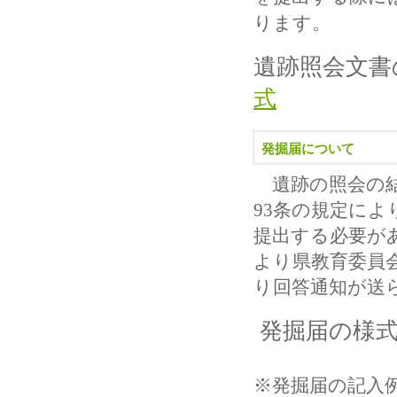
ります
。
遺跡照会文書
式
発掘届について
遺跡の照会の結
93
条の規定によ
提出する必要が
より県教育委員
り回答通知が送
発掘届の様
※発掘届の記入