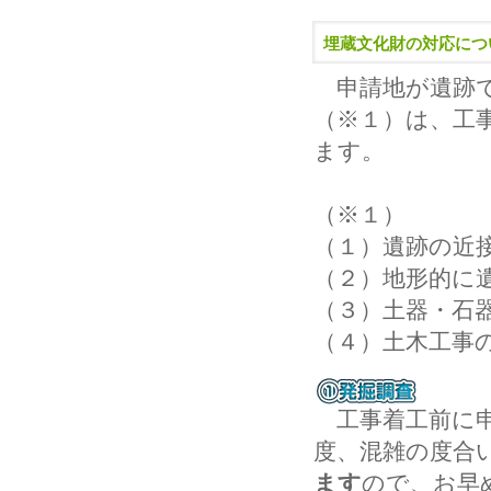
埋蔵文化財の対応につ
申請地が遺跡
（※１）は、工
ます。
（※１）
（１）遺跡の近
（２）地形的に
（３）土器・石
（４）土木工事
工事着工前に申
度、混雑の度合
ます
ので、お早