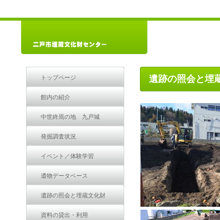
遺跡の照会と埋
トップページ
館内の紹介
中世終焉の地 九戸城
発掘調査状況
イベント／体験学習
遺物データベース
遺跡の照会と埋蔵文化財
資料の貸出・利用