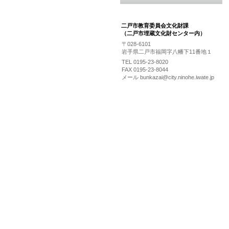
二戸市教育委員会文化財課
（二戸市埋蔵文化財センター内）
〒028-6101
岩手県二戸市福岡字八幡下11番地１
TEL 0195-23-8020
FAX 0195-23-8044
メール bunkazai@city.ninohe.iwate.jp