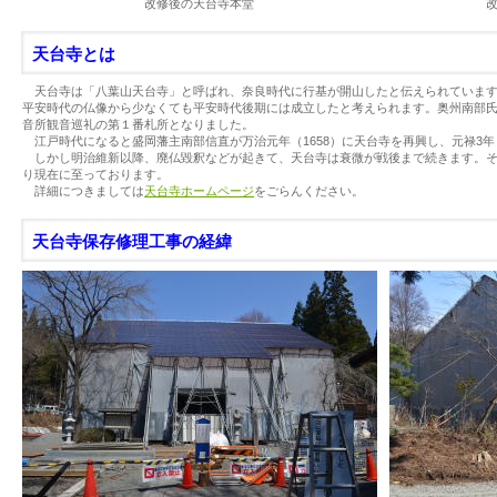
改修後の天台寺本堂 改修後の天台
天台寺とは
天台寺は「八葉山天台寺」と呼ばれ、奈良時代に行基が開山したと伝えられていま
平安時代の仏像から少なくても平安時代後期には成立したと考えられます。奥州南部
音所観音巡礼の第１番札所となりました。
江戸時代になると盛岡藩主南部信直が万治元年（1658）に天台寺を再興し、元禄3年
しかし明治維新以降、廃仏毀釈などが起きて、天台寺は衰微が戦後まで続きます。そ
り現在に至っております。
詳細につきましては
天台寺ホームページ
をごらんください。
天台寺保存修理工事の経緯