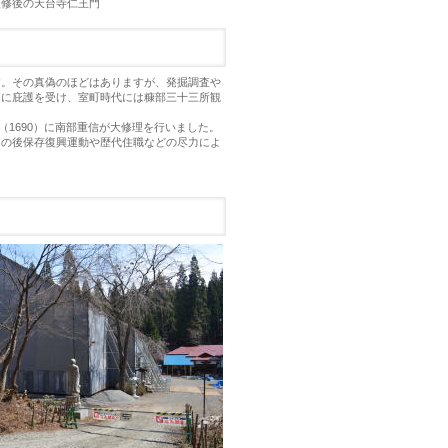
寺仁王門
す。その真偽のほどはありますが、発掘調査や
氏に庇護を受け、室町時代には糠部三十三所観
（1690）に南部重信が大修理を行いました。
の後保存復興運動や歴代住職などの尽力によ