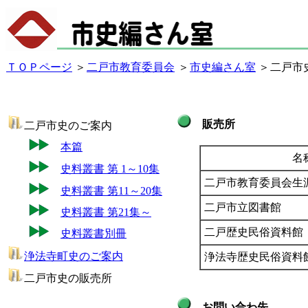
ＴＯＰページ
＞
二戸市教育委員会
＞
市史編さん室
＞
二戸市
販売所
二戸市史のご案内
本篇
名
史料叢書 第 1～10集
二戸市教育委員会生
史料叢書 第11～20集
二戸市立図書館
史料叢書 第21集～
二戸歴史民俗資料館
史料叢書別冊
浄法寺町史のご案内
浄法寺歴史民俗資料
二戸市史の販売所
お問い合わ先