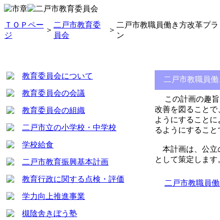
ＴＯＰペー
二戸市教育委
二戸市教職員働き方改革プラ
＞
＞
ジ
員会
ン
教育委員会について
二戸市教職員働
教育委員会の会議
この計画の趣旨は
改善を図ることで
教育委員会の組織
ようにすることに
二戸市立の小学校・中学校
るようにすること
学校給食
本計画は、公立の
として策定します
二戸市教育振興基本計画
教育行政に関する点検・評価
二戸市教職員働
学力向上推進事業
槻陰舎きぼう塾