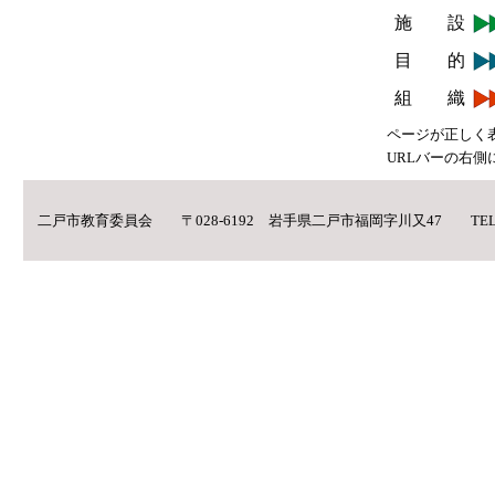
施 設
目 的
組 織
ページが正しく
URLバーの右側
二戸市教育委員会 〒028-6192 岩手県二戸市福岡字川又47 TEL:0195-2