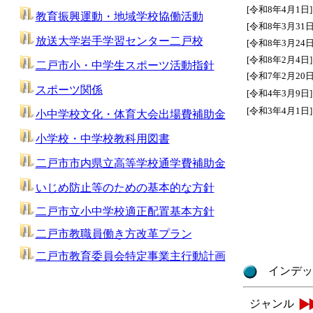
[令和8年4月1日]
教育振興運動
・地域学校協働活動
[令和8年3月31日
放送大学
岩手学習センター二戸校
[令和8年3月24日
[令和8年2月4日]
二戸市小・中学生スポーツ活動指針
[令和7年2月20日
スポーツ関係
[令和4年3月9日]
[令和3年4月1日]
小中学校文化・体育大会出場費補助金
小学校・中学校教科用図書
二戸市市内県立高等学校通学費補助金
いじめ防止等のための基本的な方針
二戸市立小中学校適正配置基本方針
二戸市教職員働き方改革プラン
二戸市教育委員会特定事業主行動計画
インデッ
ジャンル