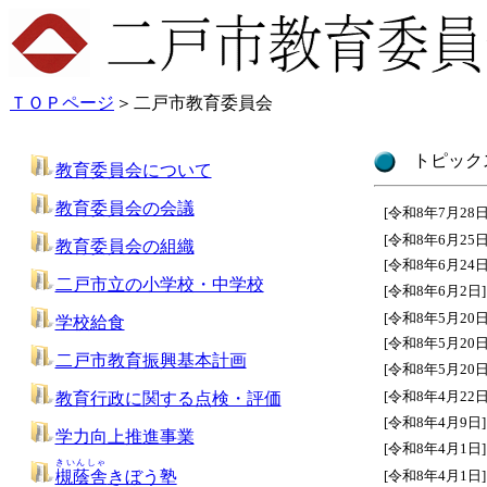
ＴＯＰページ
＞
二戸市教育委員会
トピック
教育委員会について
教育委員会の会議
[令和8年7月28日
[令和8年6月25日
教育委員会の組織
[令和8年6月24日
二戸市立の小学校・中学校
[令和8年6月2日]
[令和8年5月20日
学校給食
[令和8年5月20日
二戸市教育振興基本計画
[令和8年5月20日
[令和8年4月22日
教育行政に関する点検・評価
[令和8年4月9日]
学力向上推進事業
[令和8年4月1日]
きいんしゃ
槻蔭舎
きぼう塾
[令和8年4月1日]